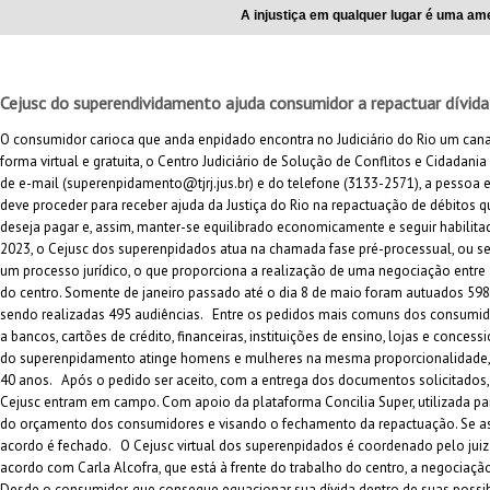
A injustiça em qualquer lugar é uma ame
Cejusc do superendividamento ajuda consumidor a repactuar dívid
O consumidor carioca que anda enpidado encontra no Judiciário do Rio um cana
forma virtual e gratuita, o Centro Judiciário de Solução de Conflitos e Cidadani
de e-mail (superenpidamento@tjrj.jus.br) e do telefone (3133-2571), a pesso
deve proceder para receber ajuda da Justiça do Rio na repactuação de débitos 
deseja pagar e, assim, manter-se equilibrado economicamente e seguir habilita
2023, o Cejusc dos superenpidados atua na chamada fase pré-processual, ou s
um processo jurídico, o que proporciona a realização de uma negociação entre
do centro. Somente de janeiro passado até o dia 8 de maio foram autuados 598
sendo realizadas 495 audiências. Entre os pedidos mais comuns dos consumido
a bancos, cartões de crédito, financeiras, instituições de ensino, lojas e conces
do superenpidamento atinge homens e mulheres na mesma proporcionalidade, b
40 anos. Após o pedido ser aceito, com a entrega dos documentos solicitados,
Cejusc entram em campo. Com apoio da plataforma Concilia Super, utilizada p
do orçamento dos consumidores e visando o fechamento da repactuação. Se as 
acordo é fechado. O Cejusc virtual dos superenpidados é coordenado pelo juiz 
acordo com Carla Alcofra, que está à frente do trabalho do centro, a negociaç
Desde o consumidor, que consegue equacionar sua dívida dentro de suas possibil