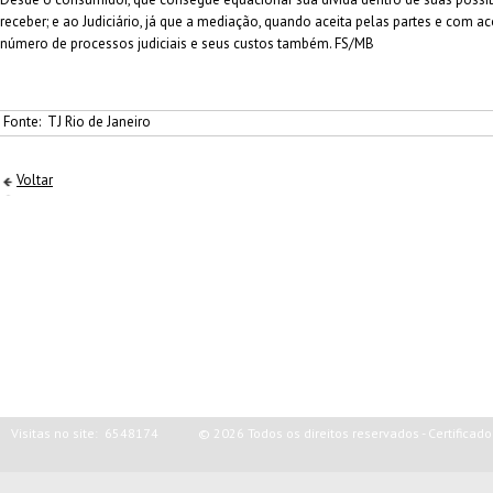
receber; e ao Judiciário, já que a mediação, quando aceita pelas partes e com
número de processos judiciais e seus custos também. FS/MB
Fonte:
TJ Rio de Janeiro
Voltar
Visitas no site:
6548174
© 2026 Todos os direitos reservados - Certific