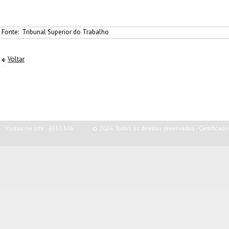
Fonte:
Tribunal Superior do Trabalho
Voltar
Visitas no site:
6555306
© 2026 Todos os direitos reservados - Certific