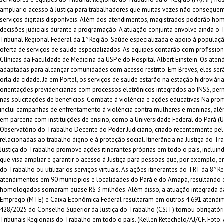
ampliar o acesso à Justiça para trabalhadores que muitas vezes não conseguem
serviços digitais disponíveis. Além dos atendimentos, magistrados poderão homo
decisões judiciais durante a programação. A atuação conjunta envolve ainda o T
Tribunal Regional Federal da 1ª Região. Saúde especializada e apoio à populaç
oferta de serviços de saúde especializados. As equipes contarão com profission
Clínicas da Faculdade de Medicina da USP e do Hospital Albert Einstein. Os atend
adaptadas para alcançar comunidades com acesso restrito. Em Breves, eles ser
orla da cidade. Já em Portel, os serviços de saúde estarão na estação hidroviária
orientações previdenciárias com processos eletrônicos integrados ao INSS, pe
nas solicitações de benefícios. Combate à violência e ações educativas Na p
inclui campanhas de enfrentamento à violência contra mulheres e meninas, alé
em parceria com instituições de ensino, como a Universidade Federal do Pará (
Observatório do Trabalho Decente do Poder Judiciário, criado recentemente pelo
relacionadas ao trabalho digno e à proteção social. Itinerância na Justiça do T
Justiça do Trabalho promove ações itinerantes próprias em todo o país, inclui
que visa ampliar e garantir o acesso à Justiça para pessoas que, por exemplo, 
do Trabalho ou utilizar os serviços virtuais. As ações itinerantes do TRT da 8ª R
atendimentos em 90 municípios e localidades do Pará e do Amapá, resultando 
homologados somaram quase R$ 3 milhões. Além disso, a atuação integrada das
Emprego (MTE) e Caixa Econômica Federal resultaram em outros 4.691 atendi
428/2025 do Conselho Superior da Justiça do Trabalho (CSJT) tornou obrigatóri
Tribunais Regionais do Trabalho em todo o país. (Kellen Retechelo/AJ/CF. Fo