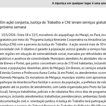
A injustiça em qualquer lugar é uma ame
Em ação conjunta, Justiça do Trabalho e CNJ levam serviços gratu
próxima semana
13/5/2026 - Entre 18 e 22/5, moradores do arquipélago do Marajó, no Pará, re
gratuitos por meio do “Programa Justiça Itinerante Cooperativa na Amazônia L
Justiça (CNJ) com a parceria da Justiça do Trabalho. A ação reunirá mais de 50 in
sociedade civil. O objetivo é garantir à população acesso gratuito a serviços bá
em regiões em situação de vulnerabilidade social, marcadas por dificuldades d
públicos e ausência de conectividade. Municípios atendidos As atividades vão 
de Breves e Portel, que juntos concentram cerca de 170 mil habitantes, inclui
rurais e populações ribeirinhas, além de Melgaço. Em Breves, os serviços estarã
Estevão Gomes e Professora Áurea Cunha. Já em Portel, os atendimentos ocorr
Azevedo Mesquita. Os moradores de Melgaço, município vizinho com aproxima
participar da itinerância.Para facilitar o acesso da população, a prefeitura da ci
gratuito até os pontos de atendimento, com saída organizada pelo Porto da Sa
local). Serviços trabalhistas, judiciais e de cidadania Nos cinco dias de progra
serviços, incluindo atendimentos: trabalhistas; previdenciários; ambientais; fundi
documentação civil; e orientação jurídica. A Justiça do Trabalho terá participaçã
servidores e equipes do Tribunal Regional do Trabalho da 8ª Região (PA/AP) nos